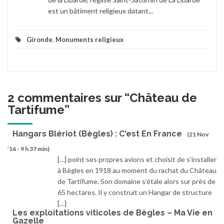
est un bâtiment religieux datant...
Gironde
,
Monuments religieux
2 commentaires sur “
Château de
Tartifume
”
Hangars Blériot (Bègles) : C'est En France
(21 Nov
’16 - 9 h 37 min)
[…] point ses propres avions et choisit de s’installer
à Bègles en 1918 au moment du rachat du Château
de Tartifume. Son domaine s’étale alors sur près de
65 hectares. Il y construit un Hangar de structure
[…]
Les exploitations viticoles de Bègles – Ma Vie en
Gazelle