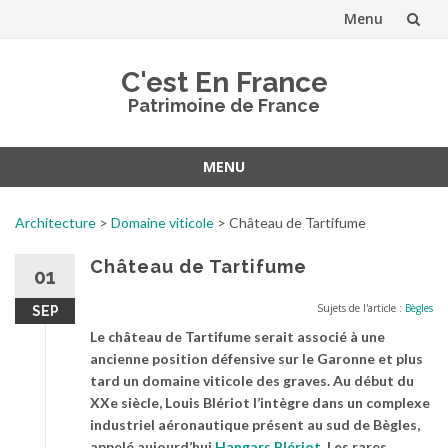
Menu
Aller
C'est En France
au
Patrimoine de France
contenu
MENU
Aller
au
Architecture
>
Domaine viticole
>
Château de Tartifume
contenu
Château de Tartifume
01
Sujets de l'article :
Bègles
SEP
Le château de Tartifume serait associé à une
ancienne position défensive sur le Garonne et plus
tard un domaine viticole des graves. Au début du
XXe siècle, Louis Blériot l’intègre dans un complexe
industriel aéronautique présent au sud de Bègles,
appelé aujourd’hui
Hangars Blériot
. Les rares