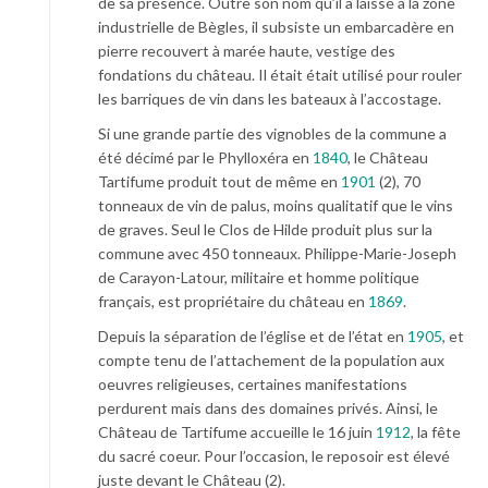
de sa présence. Outre son nom qu’il a laissé à la zone
industrielle de Bègles, il subsiste un embarcadère en
pierre recouvert à marée haute, vestige des
fondations du château. Il était était utilisé pour rouler
les barriques de vin dans les bateaux à l’accostage.
Si une grande partie des vignobles de la commune a
été décimé par le Phylloxéra en
1840
, le Château
Tartifume produit tout de même en
1901
(2), 70
tonneaux de vin de palus, moins qualitatif que le vins
de graves. Seul le Clos de Hilde produit plus sur la
commune avec 450 tonneaux. Philippe-Marie-Joseph
de Carayon-Latour, militaire et homme politique
français, est propriétaire du château en
1869
.
Depuis la séparation de l’église et de l’état en
1905
, et
compte tenu de l’attachement de la population aux
oeuvres religieuses, certaines manifestations
perdurent mais dans des domaines privés. Ainsi, le
Château de Tartifume accueille le 16 juin
1912
, la fête
du sacré coeur. Pour l’occasion, le reposoir est élevé
juste devant le Château (2).