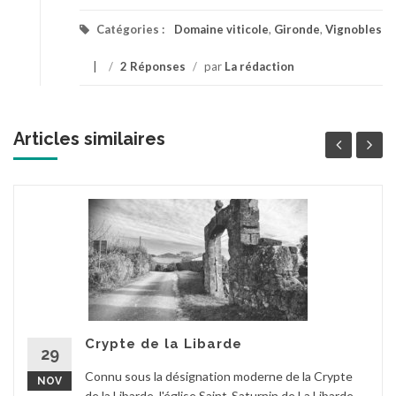
Catégories :
Domaine viticole
,
Gironde
,
Vignobles
/
2 Réponses
/
par
La rédaction
Articles similaires
Crypte de la Libarde
29
Connu sous la désignation moderne de la Crypte
NOV
de la Libarde, l'église Saint-Saturnin de La Libarde