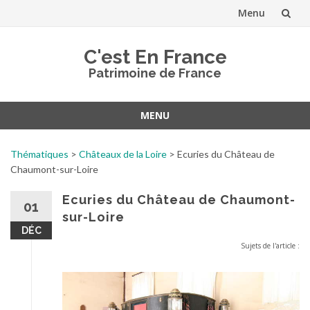
Menu
Aller
C'est En France
au
Patrimoine de France
contenu
MENU
Aller
au
Thématiques
>
Châteaux de la Loire
>
Ecuries du Château de
contenu
Chaumont-sur-Loire
Ecuries du Château de Chaumont-
01
sur-Loire
DÉC
Sujets de l'article :