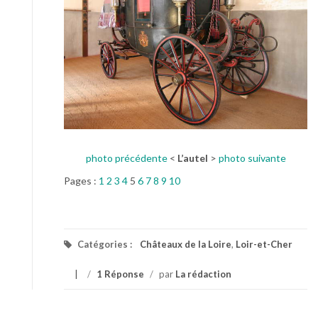
photo précédente
<
L’autel
>
photo suivante
Pages :
1
2
3
4
5
6
7
8
9
10
Catégories :
Châteaux de la Loire
,
Loir-et-Cher
/
1 Réponse
/
par
La rédaction