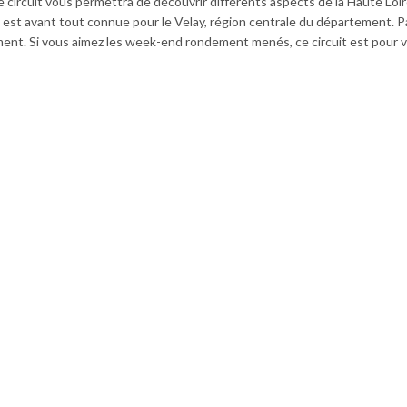
 circuit vous permettra de découvrir différents aspects de la Haute Loir
e, est avant tout connue pour le Velay, région centrale du département. 
ement. Si vous aimez les week-end rondement menés, ce circuit est pour