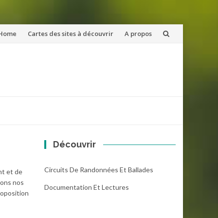
ler
Home
Cartes des sites à découvrir
A propos
u
ntenu
Découvrir
Circuits De Randonnées Et Ballades
nt et de
mons nos
Documentation Et Lectures
roposition