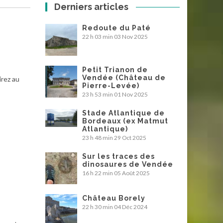
Derniers articles
Redoute du Paté
22 h 03 min
03 Nov 2025
Petit Trianon de
Vendée (Château de
irez au
Pierre-Levée)
23 h 53 min
01 Nov 2025
Stade Atlantique de
Bordeaux (ex Matmut
Atlantique)
23 h 48 min
29 Oct 2025
Sur les traces des
dinosaures de Vendée
16 h 22 min
05 Août 2025
Château Borely
22 h 30 min
04 Déc 2024