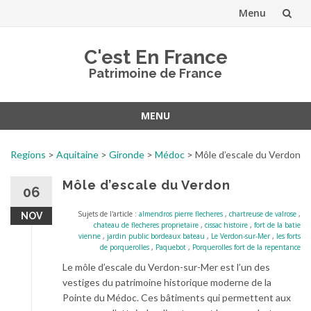
Menu
Aller
C'est En France
au
Patrimoine de France
contenu
MENU
Aller
au
Regions
>
Aquitaine
>
Gironde
>
Médoc
>
Môle d’escale du Verdon
contenu
Môle d’escale du Verdon
06
Sujets de l'article :
almendros pierre flecheres
,
chartreuse de valrose
,
NOV
chateau de flecheres proprietaire
,
cissac histoire
,
fort de la batie
vienne
,
jardin public bordeaux bateau
,
Le Verdon-sur-Mer
,
les forts
de porquerolles
,
Paquebot
,
Porquerolles fort de la repentance
Le môle d’escale du Verdon-sur-Mer est l’un des
vestiges du patrimoine historique moderne de la
Pointe du Médoc. Ces bâtiments qui permettent aux