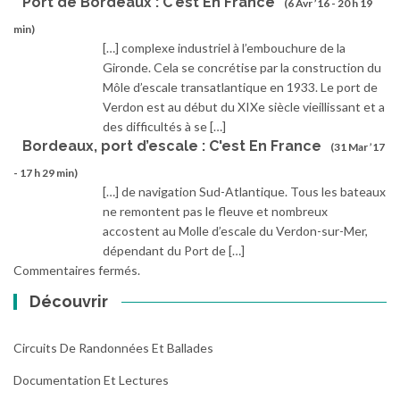
Port de Bordeaux : C'est En France
(6 Avr ’16 - 20 h 19
min)
[…] complexe industriel à l’embouchure de la
Gironde. Cela se concrétise par la construction du
Môle d’escale transatlantique en 1933. Le port de
Verdon est au début du XIXe siècle vieillissant et a
des difficultés à se […]
Bordeaux, port d’escale : C'est En France
(31 Mar ’17
- 17 h 29 min)
[…] de navigation Sud-Atlantique. Tous les bateaux
ne remontent pas le fleuve et nombreux
accostent au Molle d’escale du Verdon-sur-Mer,
dépendant du Port de […]
Commentaires fermés.
Découvrir
Circuits De Randonnées Et Ballades
Documentation Et Lectures