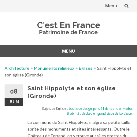
Menu
Aller
C'est En France
au
Patrimoine de France
contenu
MENU
Aller
au
Architecture
>
Monuments religieux
>
Eglises
>
Saint Hippolyte et
contenu
son église (Gironde)
Saint Hippolyte et son église
08
(Gironde)
JUIN
Sujets de l'article :
boutique design paris 11 dans ancien viaduc
réhabilité
,
dabbadie
,
grand stade de bordeaux
La commune de Saint Hippolyte, malgré sa petite taille
abrite des monuments et sites intéressants. Outre le
Château de Ferrand, on y trouve aussi les grottes du