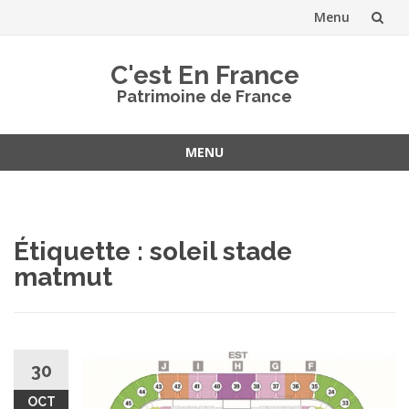
Menu
Aller
C'est En France
au
Patrimoine de France
contenu
MENU
Aller
au
contenu
Étiquette :
soleil stade
matmut
30
OCT