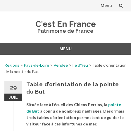
Menu
Aller
C'est En France
au
Patrimoine de France
contenu
MENU
Aller
au
Regions
>
Pays-de-Loire
>
Vendée
>
Ile d'Yeu
>
Table d’orientation
contenu
de la pointe du But
Table d’orientation de la pointe
29
du But
JUIL
Située face à l’écueil des Chiens Perrins, la
pointe
du But
a connu de nombreux naufrages. Désormais
trois tables d’orientation permettent de guider le
visiteur face à ces infortunes de mer.