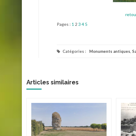
retour
Pages :
1
2
3
4
5
Catégories :
Monuments antiques
,
S
Articles similaires
de
gisson
de
 la roche