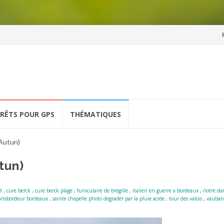
Al
a
co
ÉRÊTS POUR GPS
THÉMATIQUES
Autun)
tun)
9
,
cure berck
,
cure berck plage
,
funiculaire de bregille
,
italien en guerre a bordeaux
,
notre da
ransbordeur bordeaux
,
sainte chapelle photo degrader par la pluie acide
,
tour des valois
,
vauban