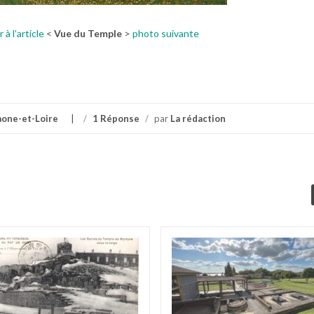
 à l’article
<
Vue du Temple
>
photo suivante
aone-et-Loire
/
1 Réponse
/
par
La rédaction