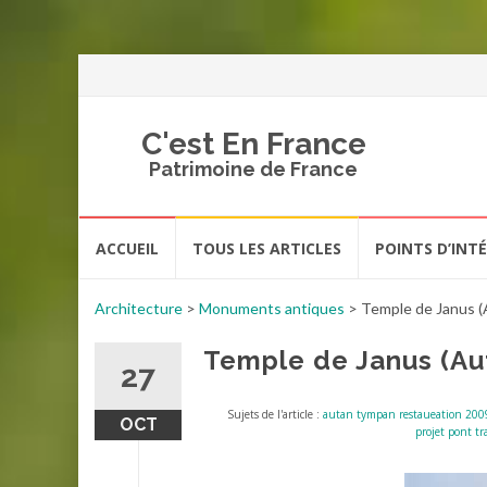
C'est En France
Patrimoine de France
Aller
ACCUEIL
TOUS LES ARTICLES
POINTS D’INT
au
contenu
Architecture
>
Monuments antiques
>
Temple de Janus (
Temple de Janus (Au
27
Sujets de l'article :
autan tympan restaueation 200
OCT
projet pont t