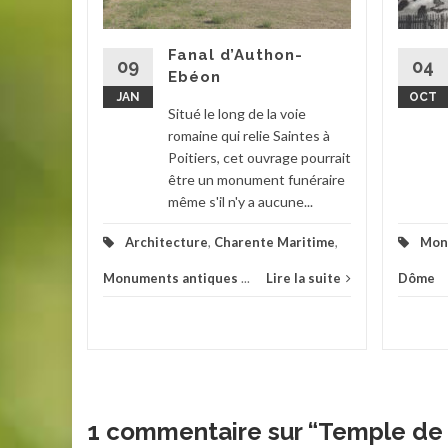
i de
e voie
Fanal d’Authon-
t...
09
04
Ebéon
JAN
OCT
e-et-
Situé le long de la voie
romaine qui relie Saintes à
la suite
Poitiers, cet ouvrage pourrait
être un monument funéraire
même s'il n'y a aucune...
Architecture
,
Charente Maritime
,
Mon
Monuments antiques
...
Lire la suite
Dôme
1 commentaire sur “
Temple de 