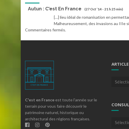
Autun : C'est En France
(27 Oct ’14 - 21 h 25 min)
[…] lieu idéal de romanisation en permett
Malheureusement, des invasions au IIIe sièc
Commentaires fermés.
ARTICLE
Articles
par
theme
C'est en France
est toute l'année sur le
CONSUL
terrain pour vous faire découvrir le
patrimoine naturel, historique ou
architectural des régions françaises.
Consulte
nos