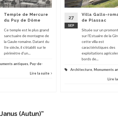
Temple de Mercure
Villa Gallo-rom
27
du Puy de Dôme
de Plassac
SEP
Ce temple est le plus grand
Située sur un promont
sanctuaire de montagne de
sur l'Estuaire de la Gi
la Gaule romaine. Datant du
cette villa est
IIe siècle, il s'établit sur le
caractéristiques des
périmètre d'un...
exploitations agricole
bords de...
uments antiques
,
Puy-de-
Architecture
,
Monuments an
Lire la suite
Lire l
Janus (Autun)
”