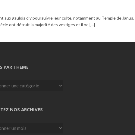
ant aux gaulois d’y poursuivre leur culte, notamment au Temple de Janus.
le ont détruit la majorité des vestiges et il ne […]
S PAR THEME
TEZ NOS ARCHIVES
z