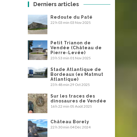
Derniers articles
Redoute du Paté
22 h 03 min
03 Nov 2025
Petit Trianon de
Vendée (Château de
Pierre-Levée)
23 h 53 min
01 Nov 2025
Stade Atlantique de
Bordeaux (ex Matmut
Atlantique)
23 h 48 min
29 Oct 2025
Sur les traces des
dinosaures de Vendée
16 h 22 min
05 Août 2025
Château Borely
22 h 30 min
04 Déc 2024