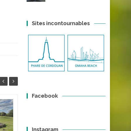
Sites incontournables
Facebook
Pierre croule (Uchon)
26
26
Le signal d'Uchon, appelé
DÉC
AVR
parfois mont Julien, est un
Instagram
sommet du massif du Morvan