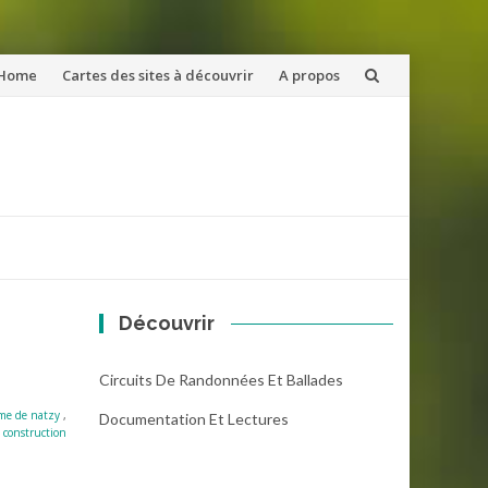
ler
Home
Cartes des sites à découvrir
A propos
u
ntenu
Découvrir
Circuits De Randonnées Et Ballades
me de natzy
,
Documentation Et Lectures
 construction