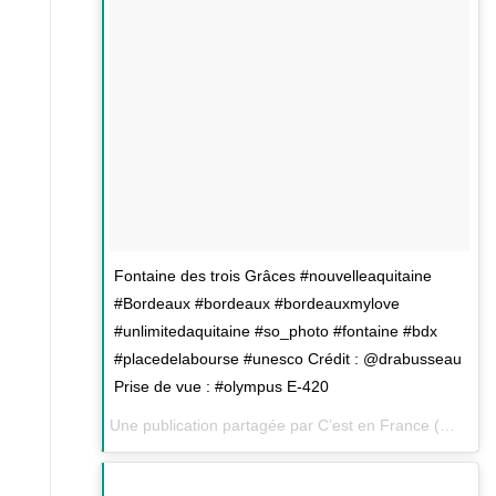
Fontaine des trois Grâces #nouvelleaquitaine
#Bordeaux #bordeaux #bordeauxmylove
#unlimitedaquitaine #so_photo #fontaine #bdx
#placedelabourse #unesco Crédit : @drabusseau
Prise de vue : #olympus E-420
Une publication partagée par C’est en France (@cestenfrance) le