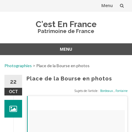
Menu
Aller
C'est En France
au
Patrimoine de France
contenu
MENU
Aller
au
Photographies
>
Place de la Bourse en photos
contenu
Place de la Bourse en photos
22
Sujets de l'article :
Bordeaux
,
Fontaine
OCT