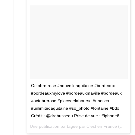
Octobre rose #nouvelleaquitaine #bordeaux
#bordeauxmylove #bordeauxmaville #bordeaux
#octobrerose #placedelabourse #unesco
#unlimitedaquitaine #so_photo #fontaine #bdx
Crédit : @drabusseau Prise de vue : #iphone6
Une publication partagée par C’est en France (@cestenfrance) le