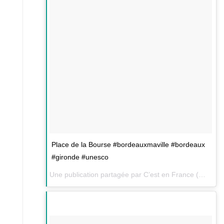
Place de la Bourse #bordeauxmaville #bordeaux
#gironde #unesco
Une publication partagée par C’est en France (@cestenfrance) le