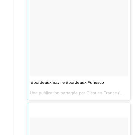
#bordeauxmaville #bordeaux #unesco
Une publication partagée par C’est en France (@cestenfrance) le