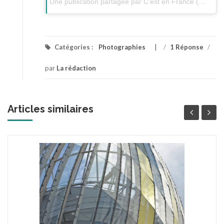
Une publication partagée par C’est en France (@cestenfrance) le
Catégories :
Photographies
/
1 Réponse
/
par
La rédaction
Articles similaires