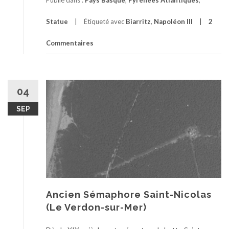
Publié dans :
Pays Basque
,
Pyrénées Atlantiques
,
Statue
Étiqueté avec
Biarritz
,
Napoléon III
2
Commentaires
04
SEP
Ancien Sémaphore Saint-Nicolas
(Le Verdon-sur-Mer)