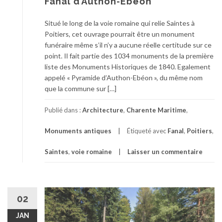
Fanal d’Authon-Ebéon
Situé le long de la voie romaine qui relie Saintes à
Poitiers, cet ouvrage pourrait être un monument
funéraire même s’il n’y a aucune réelle certitude sur ce
point. Il fait partie des 1034 monuments de la première
liste des Monuments Historiques de 1840. Egalement
appelé « Pyramide d’Authon-Ebéon », du même nom
que la commune sur […]
Publié dans :
Architecture
,
Charente Maritime
,
Monuments antiques
Étiqueté avec
Fanal
,
Poitiers
,
Saintes
,
voie romaine
Laisser un commentaire
02
JAN