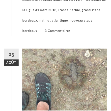
la Ligue 31 mars 2018
,
France-Serbie
,
grand stade
bordeaux
,
matmut atlantique
,
nouveau stade
bordeaux
3 Commentaires
05
AOÛT