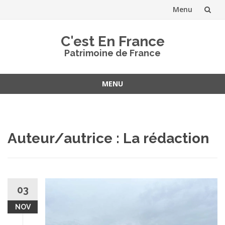
Menu
Aller
C'est En France
au
Patrimoine de France
contenu
MENU
Aller
au
contenu
Auteur/autrice :
La rédaction
03
NOV