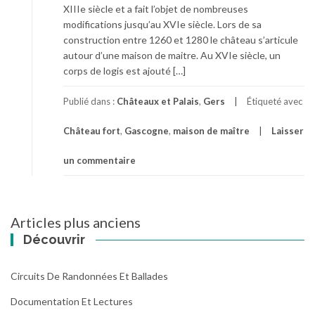
XIIIe siècle et a fait l’objet de nombreuses
modifications jusqu’au XVIe siècle. Lors de sa
construction entre 1260 et 1280 le château s’articule
autour d’une maison de maitre. Au XVIe siècle, un
corps de logis est ajouté […]
Publié dans :
Châteaux et Palais
,
Gers
Étiqueté avec
Château fort
,
Gascogne
,
maison de maître
Laisser
un commentaire
Navigation
Articles plus anciens
des
Découvrir
articles
Circuits De Randonnées Et Ballades
Documentation Et Lectures