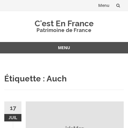
Menu
Aller
C'est En France
au
Patrimoine de France
contenu
MENU
Aller
au
contenu
Étiquette :
Auch
17
JUIL