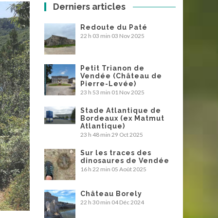
Derniers articles
Redoute du Paté
22 h 03 min
03 Nov 2025
Petit Trianon de
Vendée (Château de
Pierre-Levée)
23 h 53 min
01 Nov 2025
Stade Atlantique de
Bordeaux (ex Matmut
Atlantique)
23 h 48 min
29 Oct 2025
Sur les traces des
dinosaures de Vendée
16 h 22 min
05 Août 2025
Château Borely
22 h 30 min
04 Déc 2024