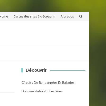
ler
Home
Cartes des sites à découvrir
A propos
u
ntenu
Découvrir
Circuits De Randonnées Et Ballades
Documentation Et Lectures