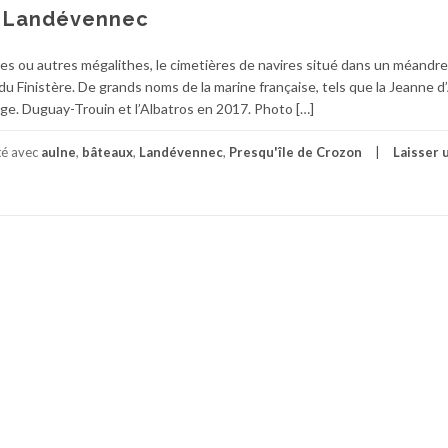
e Landévennec
ires ou autres mégalithes, le cimetières de navires situé dans un méandr
u Finistère. De grands noms de la marine française, tels que la Jeanne d’
age. Duguay-Trouin et l’Albatros en 2017. Photo […]
té avec
aulne
,
bâteaux
,
Landévennec
,
Presqu'île de Crozon
Laisser 