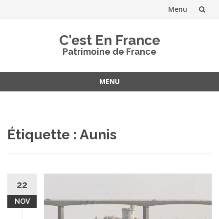
Menu
Aller
C'est En France
au
Patrimoine de France
contenu
MENU
Aller
au
contenu
Étiquette :
Aunis
22
NOV