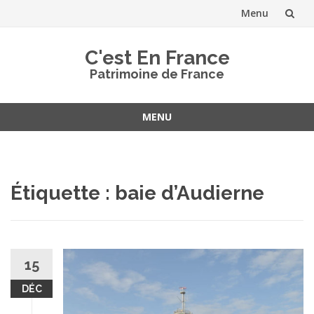
Menu
Aller
C'est En France
au
Patrimoine de France
contenu
MENU
Aller
au
contenu
Étiquette :
baie d’Audierne
15
DÉC