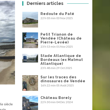
Derniers articles
Redoute du Paté
22 h 03 min
03 Nov 2025
Petit Trianon de
Vendée (Château de
Pierre-Levée)
23 h 53 min
01 Nov 2025
Stade Atlantique de
Bordeaux (ex Matmut
Atlantique)
23 h 48 min
29 Oct 2025
Sur les traces des
dinosaures de Vendée
16 h 22 min
05 Août 2025
Château Borely
22 h 30 min
04 Déc 2024
Xe siècle
ssin