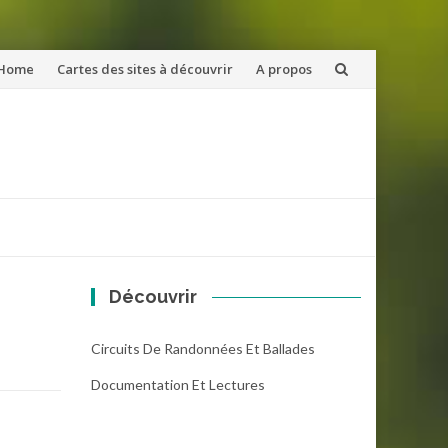
ler
Home
Cartes des sites à découvrir
A propos
u
ntenu
Découvrir
Circuits De Randonnées Et Ballades
Documentation Et Lectures