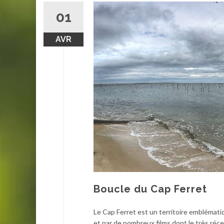
01
AVR
Boucle du Cap Ferret
Le Cap Ferret est un territoire emblémati
et par de nombreux films dont le très ré