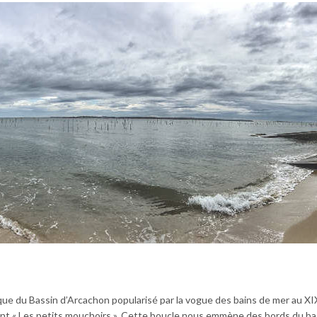
que du Bassin d’Arcachon popularisé par la vogue des bains de mer au XI
cent « Les petits mouchoirs ». Cette boucle nous emmène des bords du ba