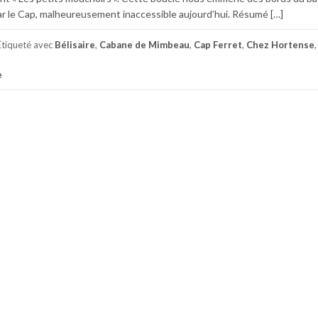
ar le Cap, malheureusement inaccessible aujourd’hui. Résumé […]
Étiqueté avec
Bélisaire
,
Cabane de Mimbeau
,
Cap Ferret
,
Chez Hortense
,
e