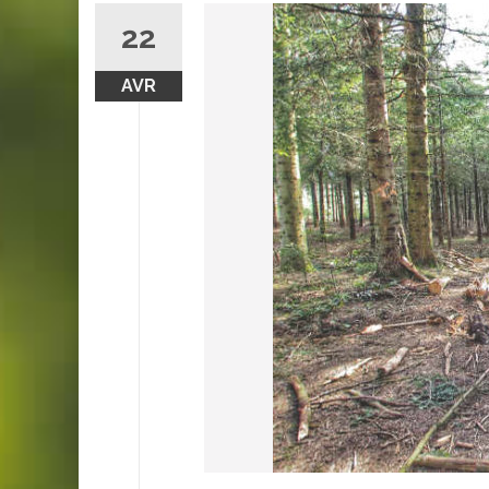
22
AVR