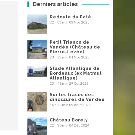
Derniers articles
Redoute du Paté
22 h 03 min
03 Nov 2025
Petit Trianon de
Vendée (Château de
Pierre-Levée)
23 h 53 min
01 Nov 2025
Stade Atlantique de
Bordeaux (ex Matmut
Atlantique)
23 h 48 min
29 Oct 2025
Sur les traces des
dinosaures de Vendée
16 h 22 min
05 Août 2025
Château Borely
22 h 30 min
04 Déc 2024