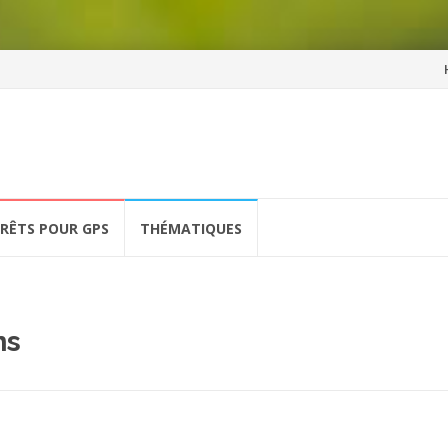
Al
a
co
ÉRÊTS POUR GPS
THÉMATIQUES
ns