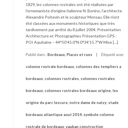
1829, les colonnes rostrales ont été réalisées par
l’ornemaniste d’origine italienne N. Bonino, l’architecte
Alexandre Poitevin et le sculpteur Monsau. Elle n’ont
été classées aux monuments historiques que très
tardivement par arrêté du 8 juillet 2004. Présentation
Architecture et Photographies Présentation GPS :
POI Aquitaine – 44°50’45.0″N 0°34’15.7″W Mise […]
Publié dans :
Bordeaux
,
Places et rues
Étiqueté avec
colonne rostrale bordeaux
,
colonnes des templiers a
bordeaux
,
colonnes rostrales
,
colonnes rostrales
bordeaux
,
colonnes rostrales bordeaux origine
,
les
origine du parc lescure
,
notre dame de natzy
,
stade
bordeaux atlantique aout 2014
,
symbole colonne
rostrale de bordeaux
,
vauban construction