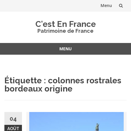
Menu
Aller
C'est En France
au
Patrimoine de France
contenu
MENU
Aller
au
contenu
Étiquette :
colonnes rostrales
bordeaux origine
04
AOÛT