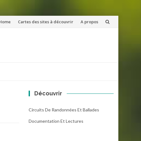
ler
Home
Cartes des sites à découvrir
A propos
u
ntenu
Découvrir
Circuits De Randonnées Et Ballades
Documentation Et Lectures