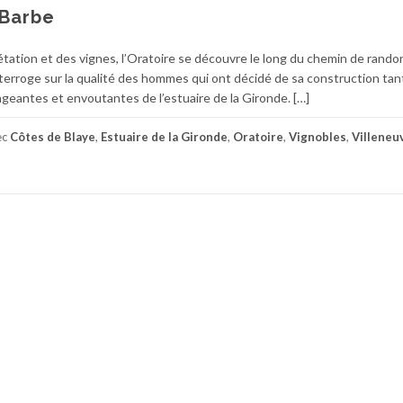
 Barbe
gétation et des vignes, l’Oratoire se découvre le long du chemin de rand
nterroge sur la qualité des hommes qui ont décidé de sa construction tan
geantes et envoutantes de l’estuaire de la Gironde. […]
ec
Côtes de Blaye
,
Estuaire de la Gironde
,
Oratoire
,
Vignobles
,
Villeneu