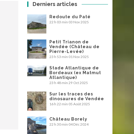
Derniers articles
Redoute du Paté
22 h 03 min
03 Nov 2025
Petit Trianon de
Vendée (Château de
Pierre-Levée)
23 h 53 min
01 Nov 2025
Stade Atlantique de
Bordeaux (ex Matmut
Atlantique)
23 h 48 min
29 Oct 2025
Sur les traces des
dinosaures de Vendée
16 h 22 min
05 Août 2025
Château Borely
22 h 30 min
04 Déc 2024