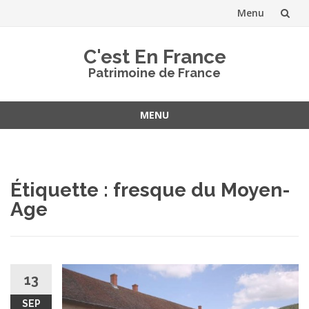
Menu
Aller
C'est En France
au
Patrimoine de France
contenu
MENU
Aller
au
contenu
Étiquette :
fresque du Moyen-
Age
13
SEP