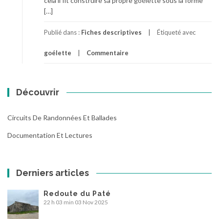
cela il fit construire sa propre goélette sous la forme
[…]
Publié dans :
Fiches descriptives
Étiqueté avec
goélette
Commentaire
Découvrir
Circuits De Randonnées Et Ballades
Documentation Et Lectures
Derniers articles
Redoute du Paté
22 h 03 min
03 Nov 2025