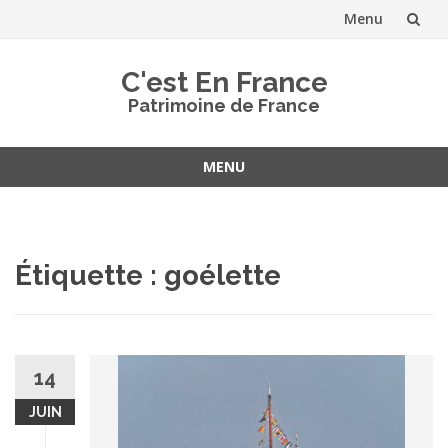
Menu
Aller
C'est En France
au
Patrimoine de France
contenu
MENU
Aller
au
contenu
Étiquette :
goélette
14
JUIN