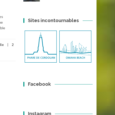
es
Sites incontournables
ue
ible
die
2
Facebook
Instagram