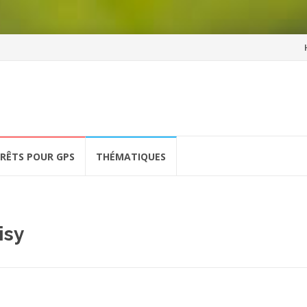
Al
a
co
ÉRÊTS POUR GPS
THÉMATIQUES
isy