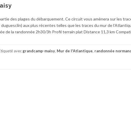
aisy
partie des plages du débarquement. Ce circuit vous amènera sur les trac
e duguesclin) aux plus récentes telles que les traces du mur de l’Atlantiq
de la randonnée 2h30/3h Profil terrain plat Distance 11,3 km Compat
Étiqueté avec
grandcamp-maisy
,
Mur de l'Atlantique
,
randonnée norman