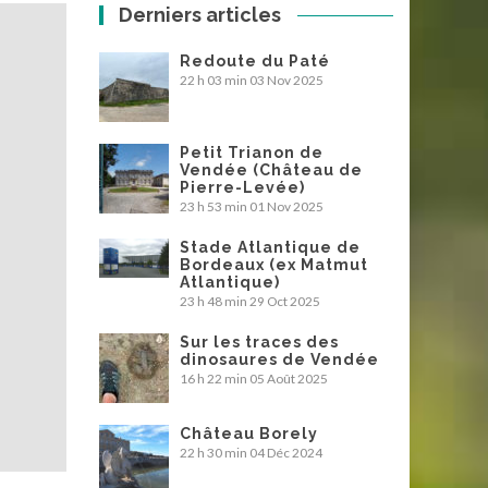
Derniers articles
Redoute du Paté
22 h 03 min
03 Nov 2025
Petit Trianon de
Vendée (Château de
Pierre-Levée)
23 h 53 min
01 Nov 2025
Stade Atlantique de
Bordeaux (ex Matmut
Atlantique)
23 h 48 min
29 Oct 2025
Sur les traces des
dinosaures de Vendée
16 h 22 min
05 Août 2025
Château Borely
22 h 30 min
04 Déc 2024