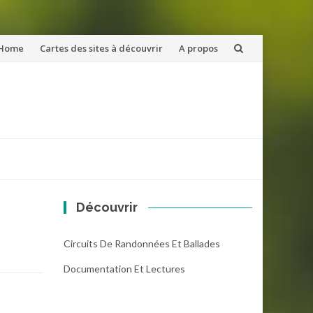
ler
Home
Cartes des sites à découvrir
A propos
u
ntenu
Découvrir
Circuits De Randonnées Et Ballades
Documentation Et Lectures