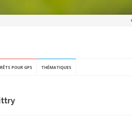
Al
a
co
ÉRÊTS POUR GPS
THÉMATIQUES
ttry