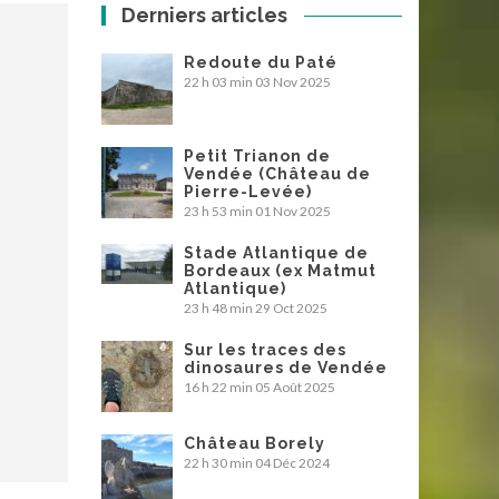
Derniers articles
Redoute du Paté
22 h 03 min
03 Nov 2025
Petit Trianon de
Vendée (Château de
Pierre-Levée)
23 h 53 min
01 Nov 2025
Stade Atlantique de
Bordeaux (ex Matmut
Atlantique)
23 h 48 min
29 Oct 2025
Sur les traces des
dinosaures de Vendée
16 h 22 min
05 Août 2025
Château Borely
22 h 30 min
04 Déc 2024