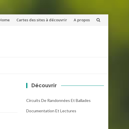
ler
Home
Cartes des sites à découvrir
A propos
u
ntenu
Découvrir
Circuits De Randonnées Et Ballades
Documentation Et Lectures