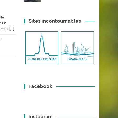
le.
Sites incontournables
n En
 mine […]
n
Facebook
Instagram