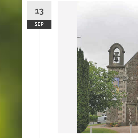
13
SEP