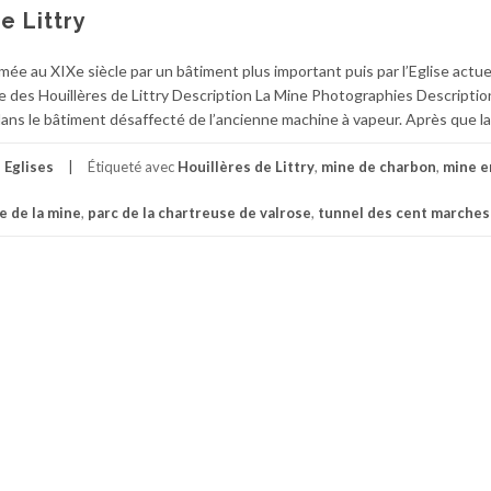
e Littry
mée au XIXe siècle par un bâtiment plus important puis par l’Eglise actuel
e des Houillères de Littry Description La Mine Photographies Descriptio
ans le bâtiment désaffecté de l’ancienne machine à vapeur. Après que la
,
Eglises
Étiqueté avec
Houillères de Littry
,
mine de charbon
,
mine e
e de la mine
,
parc de la chartreuse de valrose
,
tunnel des cent marches