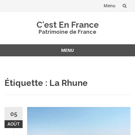
Menu
Aller
C'est En France
au
Patrimoine de France
contenu
MENU
Aller
au
contenu
Étiquette :
La Rhune
05
AOÛT