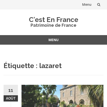
Menu
Aller
C'est En France
au
Patrimoine de France
contenu
MENU
Aller
au
contenu
Étiquette :
lazaret
11
AOÛT