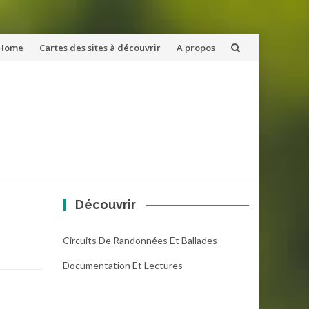
ler
Home
Cartes des sites à découvrir
A propos
u
ntenu
Découvrir
Circuits De Randonnées Et Ballades
Documentation Et Lectures