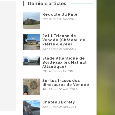
Derniers articles
Redoute du Paté
22 h 03 min
03 Nov 2025
Petit Trianon de
Vendée (Château de
Pierre-Levée)
23 h 53 min
01 Nov 2025
Stade Atlantique de
Bordeaux (ex Matmut
Atlantique)
23 h 48 min
29 Oct 2025
Sur les traces des
dinosaures de Vendée
16 h 22 min
05 Août 2025
Château Borely
22 h 30 min
04 Déc 2024