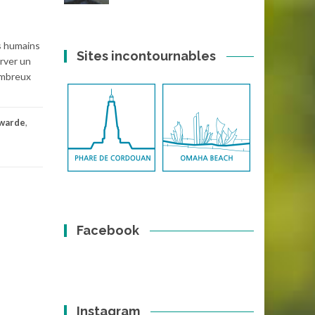
es humains
Sites incontournables
rver un
nombreux
warde
,
Facebook
Instagram