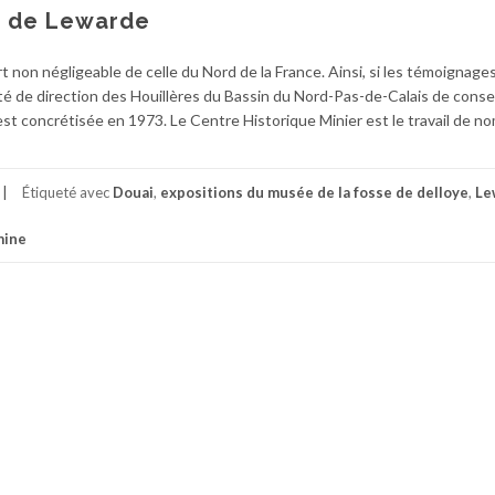
r de Lewarde
rt non négligeable de celle du Nord de la France. Ainsi, si les témoignag
té de direction des Houillères du Bassin du Nord-Pas-de-Calais de conse
est concrétisée en 1973. Le Centre Historique Minier est le travail de 
Étiqueté avec
Douai
,
expositions du musée de la fosse de delloye
,
Le
mine