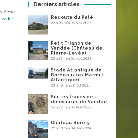
Derniers articles
, Alexis
Redoute du Paté
as-de-
22 h 03 min
03 Nov 2025
Petit Trianon de
Vendée (Château de
Pierre-Levée)
23 h 53 min
01 Nov 2025
Stade Atlantique de
Bordeaux (ex Matmut
Atlantique)
23 h 48 min
29 Oct 2025
Sur les traces des
dinosaures de Vendée
16 h 22 min
05 Août 2025
Château Borely
22 h 30 min
04 Déc 2024