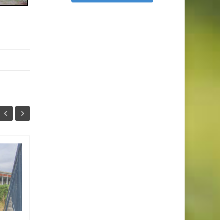
Château Descas
07
19
Monument imposant sur
JAN
AOÛT
Quai de Paludate, le Château
Descas est l'héritage de la
réussite d'un tonnelier
bordelais. Etablissement