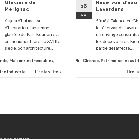
Glacière de
Réservoir d’eau
16
Mérignac
Lavardens
MAI
Aujourd'hui maison
Situé à Talence en Gi
d'habitation, l'ancienne
le réservoir de Lavard
glacière du Parc Bourran est
un ouvrage construit 
un monument rare du XVIIIe
les deux guerres. Bien
siècle. Son architecture...
partie désaffecté,...
onde
,
Maisons et immeubles
,
Gironde
,
Patrimoine industr
ine industriel
...
Lire la suite
Lire l