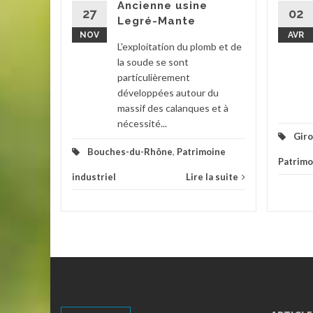
Ancienne usine
 par un
27
02
Legré-Mante
NOV
AVR
L'exploitation du plomb et de
triel
la soude se sont
particulièrement
la suite
développées autour du
massif des calanques et à
nécessité...
Gir
Bouches-du-Rhône
,
Patrimoine
Patrimo
industriel
Lire la suite