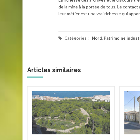
de la mine à la portée de tous. Le contac
leur métier est une vrai richesse qui appo
Catégories :
Nord
,
Patrimoine indust
Articles similaires
e de
e
rge de
stan est
la marée