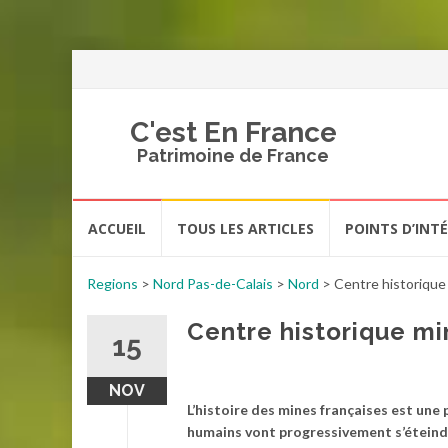
C'est En France
Patrimoine de France
Aller
ACCUEIL
TOUS LES ARTICLES
POINTS D’INT
au
contenu
Regions
>
Nord Pas-de-Calais
>
Nord
>
Centre historique
Centre historique m
15
NOV
L’histoire des mines françaises est une 
humains vont progressivement s’éteindr