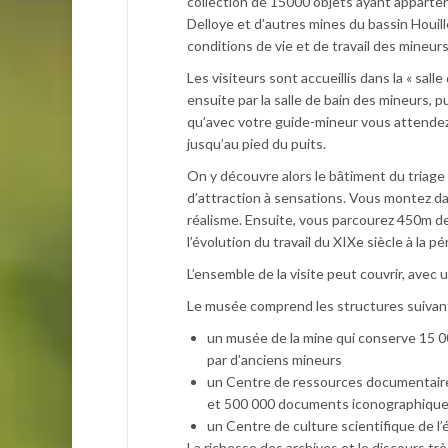
collection de 15000 objets ayant apparten
Delloye et d’autres mines du bassin Houill
conditions de vie et de travail des mineurs
Les visiteurs sont accueillis dans la « sall
ensuite par la salle de bain des mineurs, pu
qu’avec votre guide-mineur vous attendez
jusqu’au pied du puits.
On y découvre alors le bâtiment du triage 
d’attraction à sensations. Vous montez d
réalisme. Ensuite, vous parcourez 450m de
l’évolution du travail du XIXe siècle à la 
L’ensemble de la visite peut couvrir, avec 
Le musée comprend les structures suivan
un musée de la mine qui conserve 15 0
par d’anciens mineurs
un Centre de ressources documentaire
et 500 000 documents iconographiqu
un Centre de culture scientifique de l’
La richesse des archives et le discours tr