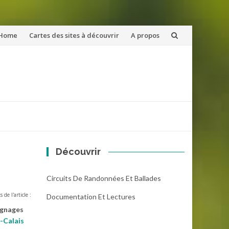
ler
Home
Cartes des sites à découvrir
A propos
u
ntenu
Découvrir
Circuits De Randonnées Et Ballades
s de l'article :
Documentation Et Lectures
oignages
-Calais