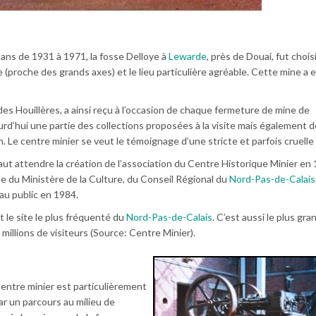
ans de 1931 à 1971, la fosse Delloye à
Lewarde
, près de Douai, fut chois
(proche des grands axes) et le lieu particulière agréable. Cette mine a 
des Houillères, a ainsi reçu à l’occasion de chaque fermeture de mine de
d’hui une partie des collections proposées à la visite mais également 
n. Le centre minier se veut le témoignage d’une stricte et parfois cruelle 
l faut attendre la création de l’association du Centre Historique Minier en
de du Ministère de la Culture, du Conseil Régional du
Nord-Pas-de-Calais
 au public en 1984.
 le site le plus fréquenté du
Nord-Pas-de-Calais
. C’est aussi le plus gr
2 millions de visiteurs (Source: Centre Minier).
entre minier est particulièrement
ar un parcours au milieu de