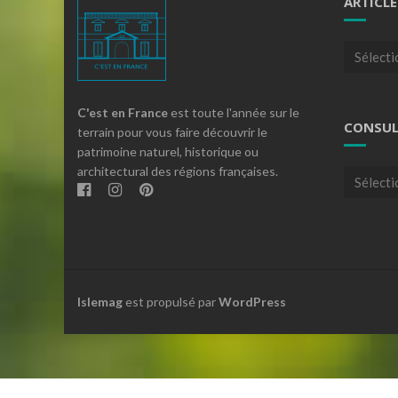
ARTICLE
Articles
par
theme
C'est en France
est toute l'année sur le
CONSUL
terrain pour vous faire découvrir le
patrimoine naturel, historique ou
architectural des régions françaises.
Consulte
nos
archives
Islemag
est propulsé par
WordPress