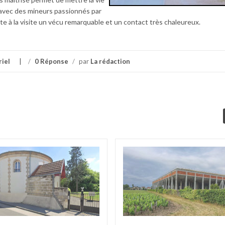
t avec des mineurs passionnés par
rte à la visite un vécu remarquable et un contact très chaleureux.
riel
/
0 Réponse
/
par
La rédaction