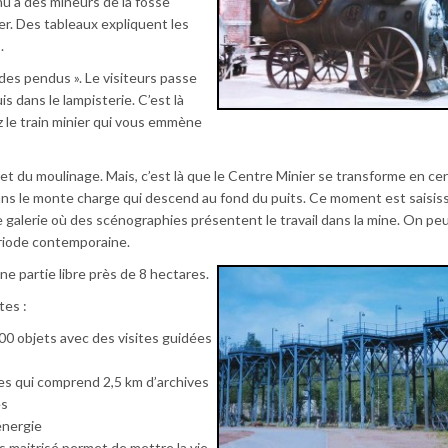
u à des mineurs de la fosse
er. Des tableaux expliquent les
.
e des pendus ». Le visiteurs passe
is dans le lampisterie. C’est là
 le train minier qui vous emmène
et du moulinage. Mais, c’est là que le Centre Minier se transforme en ce
ans le monte charge qui descend au fond du puits. Ce moment est saisis
 galerie où des scénographies présentent le travail dans la mine. On peu
période contemporaine.
une partie libre près de 8 hectares.
tes :
00 objets avec des visites guidées
s qui comprend 2,5 km d’archives
es
énergie
ès maitrisé permet de mettre la vie