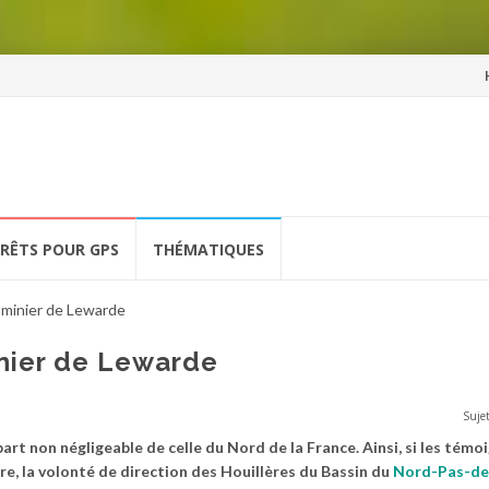
Al
a
co
ÉRÊTS POUR GPS
THÉMATIQUES
 minier de Lewarde
inier de Lewarde
Sujet
part non négligeable de celle du Nord de la France. Ainsi, si les tém
e, la volonté de direction des Houillères du Bassin du
Nord-Pas-de