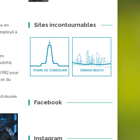
Sites incontournables
ie en
employé à
des
vérité.
 1982 pour
et du
and musée
Facebook
Instagram