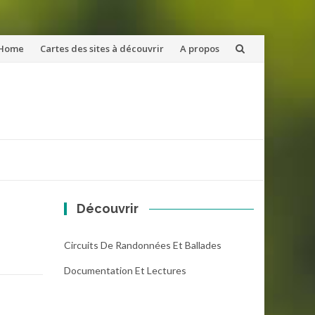
ler
Home
Cartes des sites à découvrir
A propos
u
ntenu
Découvrir
Circuits De Randonnées Et Ballades
Documentation Et Lectures