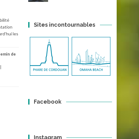
ilité
Sites incontournables
ntation
rd’hui les
hemin de
Facebook
Instagram