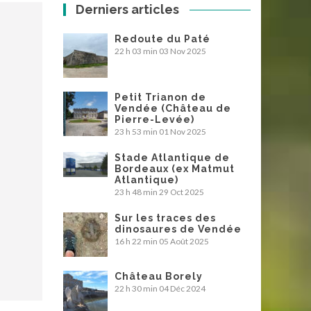
Derniers articles
Redoute du Paté
22 h 03 min
03 Nov 2025
Petit Trianon de
Vendée (Château de
Pierre-Levée)
23 h 53 min
01 Nov 2025
Stade Atlantique de
Bordeaux (ex Matmut
Atlantique)
23 h 48 min
29 Oct 2025
Sur les traces des
dinosaures de Vendée
16 h 22 min
05 Août 2025
Château Borely
22 h 30 min
04 Déc 2024