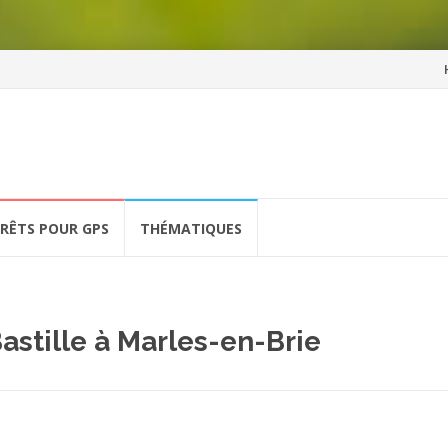
Al
a
co
ÉRÊTS POUR GPS
THÉMATIQUES
Bastille à Marles-en-Brie