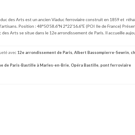
iaduc des Arts est un ancien Viaduc ferroviaire construit en 1859 et réhab
artisans. Position : 48°50’58.6″N 2°22’16.6″E (POI Ile de France) Prése
des Arts se situe dans le 12e arrondissement de Paris. Il accueille aujou
queté avec
12e arrondissement de Paris
,
Albert Bassompierre-Sewrin
,
c
ne de Paris-Bastille à Marles-en-Brie
,
Opéra Bastille
,
pont ferroviaire