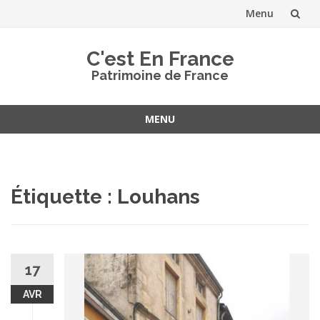
Menu
Aller
C'est En France
au
Patrimoine de France
contenu
MENU
Aller
au
contenu
Étiquette :
Louhans
17
AVR