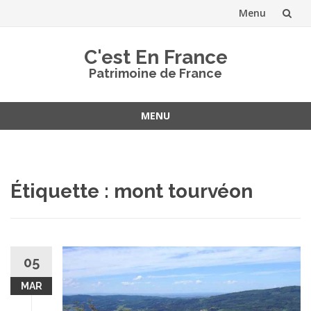
Menu
Aller
C'est En France
au
Patrimoine de France
contenu
MENU
Aller
au
contenu
Étiquette :
mont tourvéon
05
MAR