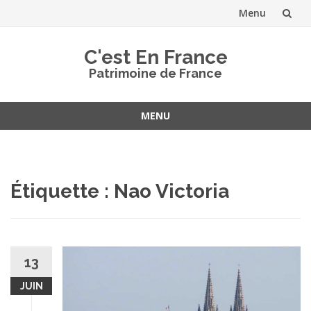
Menu
Aller
C'est En France
au
Patrimoine de France
contenu
MENU
Aller
au
contenu
Étiquette :
Nao Victoria
13
JUIN