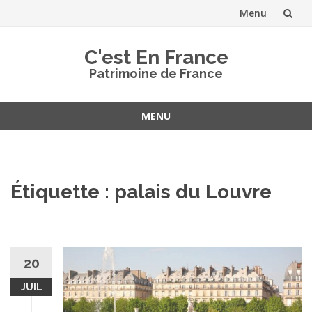
Menu
Aller
C'est En France
au
Patrimoine de France
contenu
MENU
Aller
au
contenu
Étiquette :
palais du Louvre
20
JUIL