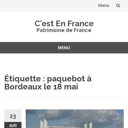
Menu
Aller
C'est En France
au
Patrimoine de France
contenu
MENU
Aller
au
contenu
Étiquette :
paquebot à
Bordeaux le 18 mai
23
AVR