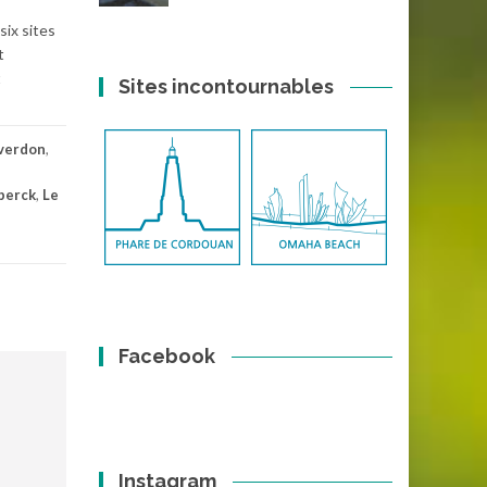
six sites
t
t
Sites incontournables
 verdon
,
berck
,
Le
Facebook
Instagram