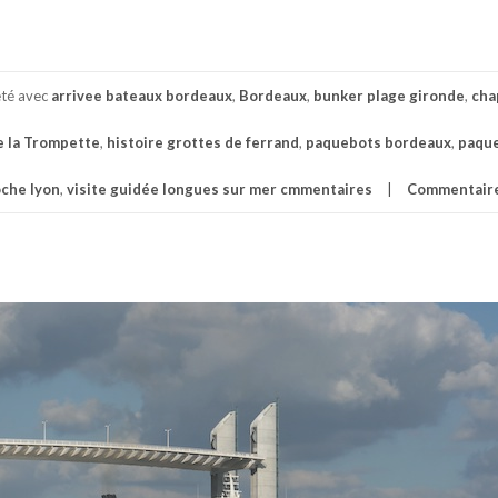
eté avec
arrivee bateaux bordeaux
,
Bordeaux
,
bunker plage gironde
,
cha
e la Trompette
,
histoire grottes de ferrand
,
paquebots bordeaux
,
paqu
oche lyon
,
visite guidée longues sur mer cmmentaires
Commentair