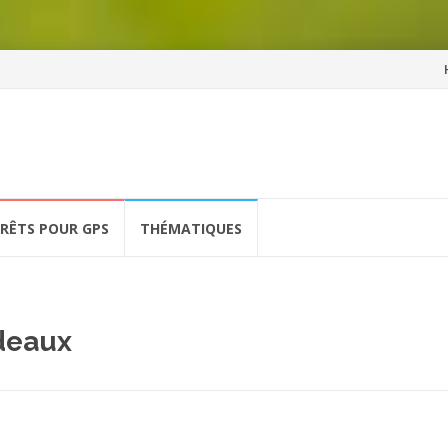
Al
a
co
ÉRÊTS POUR GPS
THÉMATIQUES
deaux