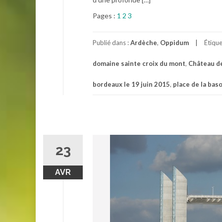
Pages :
1
2
3
Publié dans :
Ardèche
,
Oppidum
Étiqu
domaine sainte croix du mont
,
Château d
bordeaux le 19 juin 2015
,
place de la bas
23
AVR