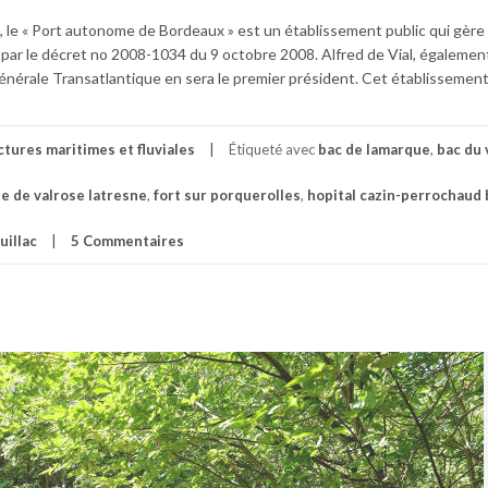
le « Port autonome de Bordeaux » est un établissement public qui gère 
 » par le décret no 2008-1034 du 9 octobre 2008. Alfred de Vial, égalemen
énérale Transatlantique en sera le premier président. Cet établissemen
ctures maritimes et fluviales
Étiqueté avec
bac de lamarque
,
bac du
e de valrose latresne
,
fort sur porquerolles
,
hopital cazin-perrochaud 
uillac
5 Commentaires