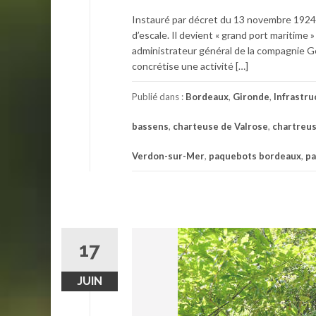
Instauré par décret du 13 novembre 1924, 
d’escale. Il devient « grand port maritime
administrateur général de la compagnie G
concrétise une activité […]
Publié dans :
Bordeaux
,
Gironde
,
Infrastru
bassens
,
charteuse de Valrose
,
chartreus
Verdon-sur-Mer
,
paquebots bordeaux
,
pa
17
JUIN