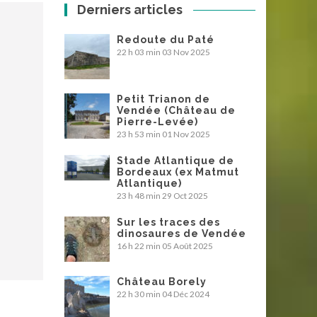
Derniers articles
Redoute du Paté
22 h 03 min
03 Nov 2025
Petit Trianon de
Vendée (Château de
Pierre-Levée)
23 h 53 min
01 Nov 2025
Stade Atlantique de
Bordeaux (ex Matmut
Atlantique)
23 h 48 min
29 Oct 2025
Sur les traces des
dinosaures de Vendée
16 h 22 min
05 Août 2025
Château Borely
22 h 30 min
04 Déc 2024