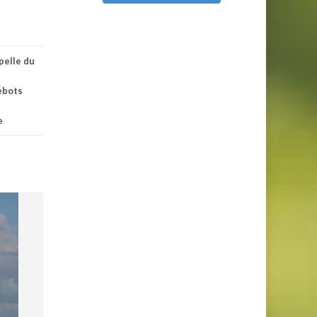
pelle du
ebots
e