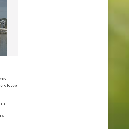
reux
ière levée
ale
 à