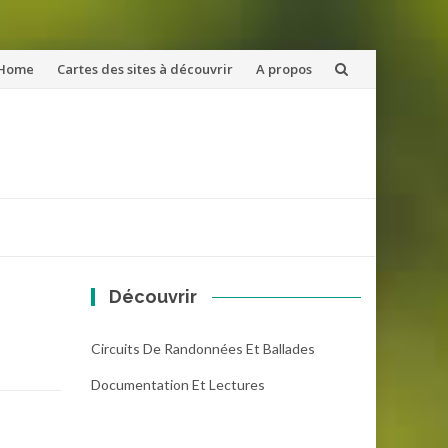
ler
Home
Cartes des sites à découvrir
A propos
u
ntenu
Découvrir
Circuits De Randonnées Et Ballades
Documentation Et Lectures