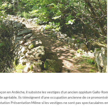
çon en Ardèche, il subsiste les vestiges d’un ancien oppidum Gallo-Rom
lade agréable. Ils témoignent d’une occupation ancienne de ce promontoi
ntation Présentation Même si les vestiges ne sont pas spectaculaires en