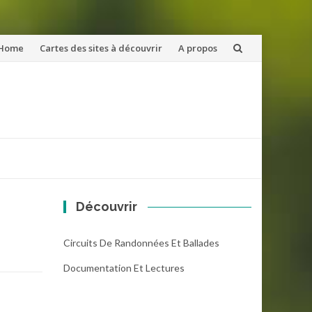
ler
Home
Cartes des sites à découvrir
A propos
u
ntenu
Découvrir
Circuits De Randonnées Et Ballades
Documentation Et Lectures