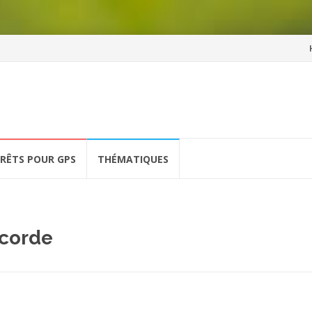
Al
a
co
ÉRÊTS POUR GPS
THÉMATIQUES
ncorde