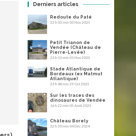
Derniers articles
Redoute du Paté
22 h 03 min
03 Nov 2025
Petit Trianon de
Vendée (Château de
Pierre-Levée)
23 h 53 min
01 Nov 2025
Stade Atlantique de
Bordeaux (ex Matmut
Atlantique)
23 h 48 min
29 Oct 2025
Sur les traces des
dinosaures de Vendée
16 h 22 min
05 Août 2025
Château Borely
22 h 30 min
04 Déc 2024
ers)