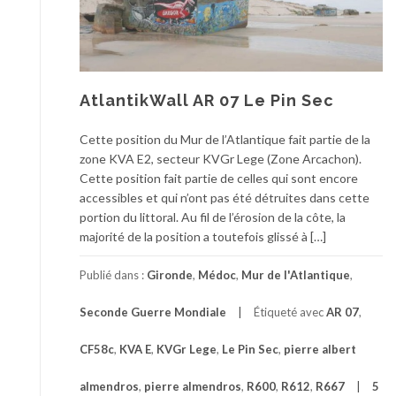
AtlantikWall AR 07 Le Pin Sec
Cette position du Mur de l’Atlantique fait partie de la
zone KVA E2, secteur KVGr Lege (Zone Arcachon).
Cette position fait partie de celles qui sont encore
accessibles et qui n’ont pas été détruites dans cette
portion du littoral. Au fil de l’érosion de la côte, la
majorité de la position a toutefois glissé à […]
Publié dans :
Gironde
,
Médoc
,
Mur de l'Atlantique
,
Seconde Guerre Mondiale
Étiqueté avec
AR 07
,
CF58c
,
KVA E
,
KVGr Lege
,
Le Pin Sec
,
pierre albert
almendros
,
pierre almendros
,
R600
,
R612
,
R667
5