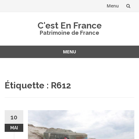
Menu
Aller
C'est En France
au
Patrimoine de France
contenu
MENU
Aller
au
contenu
Étiquette :
R612
10
MAI