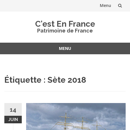
Menu
Aller
C'est En France
au
Patrimoine de France
contenu
MENU
Aller
au
contenu
Étiquette :
Sète 2018
14
JUIN