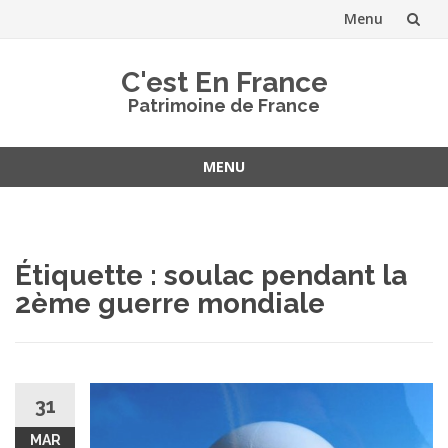
Menu
Aller
C'est En France
au
Patrimoine de France
contenu
MENU
Aller
au
contenu
Étiquette :
soulac pendant la
2ème guerre mondiale
31
MAR