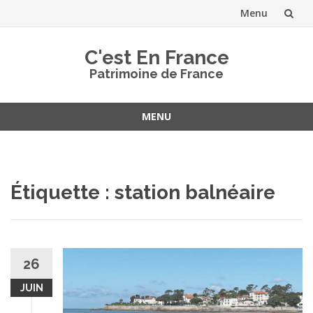
Menu
Aller
C'est En France
au
Patrimoine de France
contenu
MENU
Aller
au
contenu
Étiquette :
station balnéaire
26
JUIN