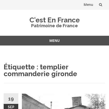
Menu
Aller
C'est En France
au
Patrimoine de France
contenu
MENU
Aller
au
contenu
Étiquette :
templier
commanderie gironde
19
SEP