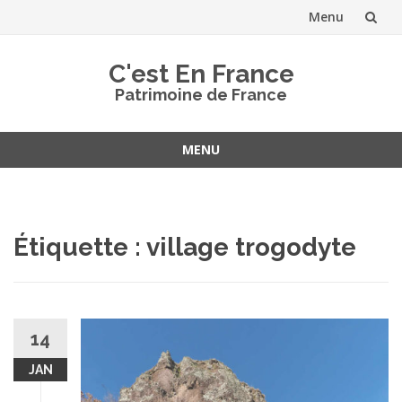
Menu
Aller
C'est En France
au
Patrimoine de France
contenu
MENU
Aller
au
contenu
Étiquette :
village trogodyte
14
JAN