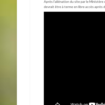
Après l’aliénation du site par le Ministère 
devrait être à terme en libre accès après