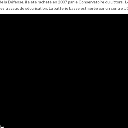
de la Défense, il a été racheté en 2007 par le Conservatoire du Littoral. L
 des travaux de sécurisation. La batterie basse est gérée par un centre 