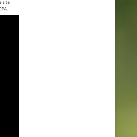
e site
UCPA.