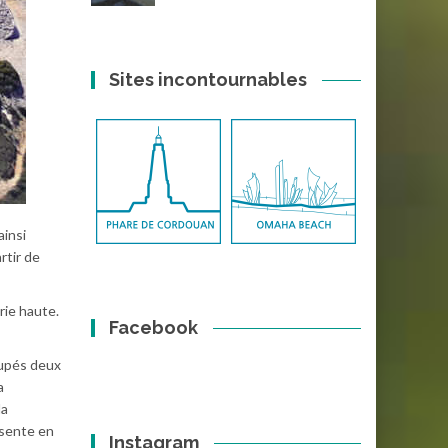
Sites incontournables
ainsi
rtir de
rie haute.
Facebook
oupés deux
a
la
ésente en
Instagram