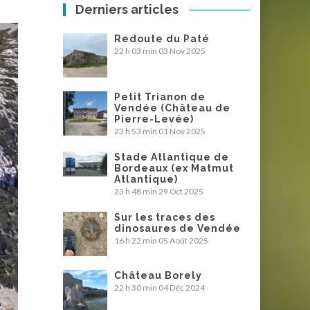
Derniers articles
Redoute du Paté
22 h 03 min
03 Nov 2025
Petit Trianon de
Vendée (Château de
Pierre-Levée)
23 h 53 min
01 Nov 2025
Stade Atlantique de
Bordeaux (ex Matmut
Atlantique)
23 h 48 min
29 Oct 2025
Sur les traces des
dinosaures de Vendée
16 h 22 min
05 Août 2025
Château Borely
22 h 30 min
04 Déc 2024