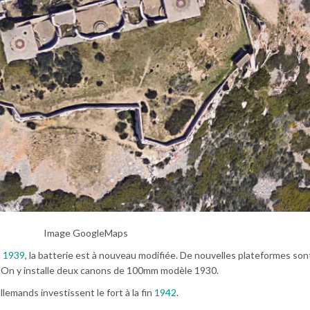
Image GoogleMaps
n
1939
, la batterie est à nouveau modifiée. De nouvelles plateformes son
e. On y installe deux canons de 100mm modèle 1930.
lemands investissent le fort à la fin
1942
.