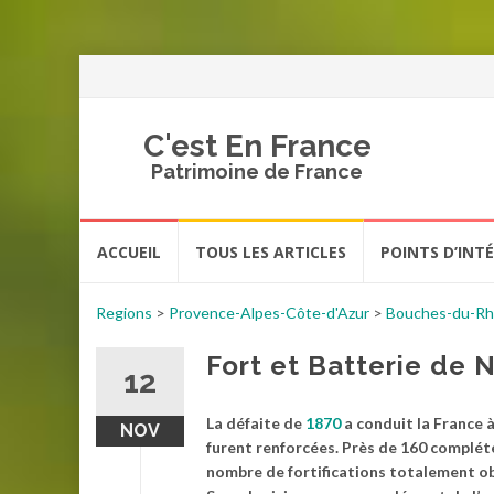
C'est En France
Patrimoine de France
Aller
ACCUEIL
TOUS LES ARTICLES
POINTS D’INT
au
contenu
Regions
>
Provence-Alpes-Côte-d'Azur
>
Bouches-du-R
Fort et Batterie de 
12
La défaite de
1870
a conduit la France 
NOV
furent renforcées. Près de 160 compléter
nombre de fortifications totalement ob