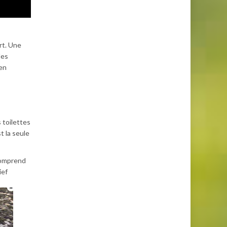
rt. Une
des
en
 toilettes
t la seule
 comprend
ief