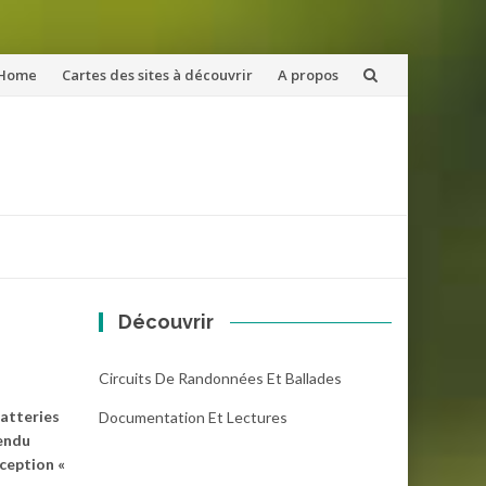
ler
Home
Cartes des sites à découvrir
A propos
u
ntenu
Découvrir
Circuits De Randonnées Et Ballades
batteries
Documentation Et Lectures
rendu
ception «