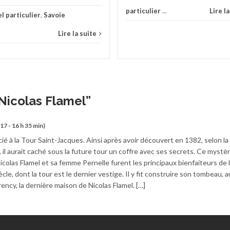
particulier
...
Lire l
l particulier
,
Savoie
Lire la suite
Nicolas Flamel
”
’17 - 16 h 35 min)
ié à la Tour Saint-Jacques. Ainsi après avoir découvert en 1382, selon la
 il aurait caché sous la future tour un coffre avec ses secrets. Ce mystèr
 Nicolas Flamel et sa femme Pernelle furent les principaux bienfaiteurs de l
e, dont la tour est le dernier vestige. Il y fit construire son tombeau, a
ncy, la dernière maison de Nicolas Flamel. […]