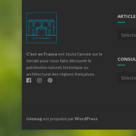
ARTICLE
Articles
par
theme
C'est en France
est toute l'année sur le
CONSUL
terrain pour vous faire découvrir le
patrimoine naturel, historique ou
architectural des régions françaises.
Consulte
nos
archives
Islemag
est propulsé par
WordPress