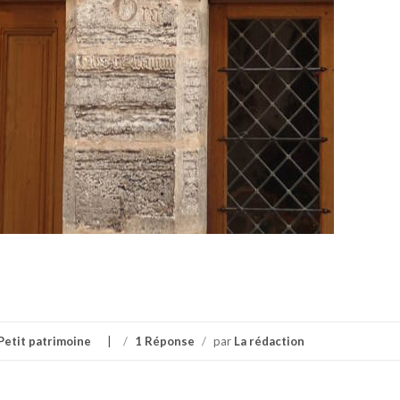
Petit patrimoine
/
1 Réponse
/
par
La rédaction