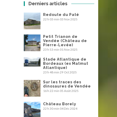
Derniers articles
Redoute du Paté
22 h 03 min
03 Nov 2025
Petit Trianon de
Vendée (Château de
Pierre-Levée)
23 h 53 min
01 Nov 2025
Stade Atlantique de
Bordeaux (ex Matmut
Atlantique)
23 h 48 min
29 Oct 2025
Sur les traces des
dinosaures de Vendée
16 h 22 min
05 Août 2025
Château Borely
22 h 30 min
04 Déc 2024