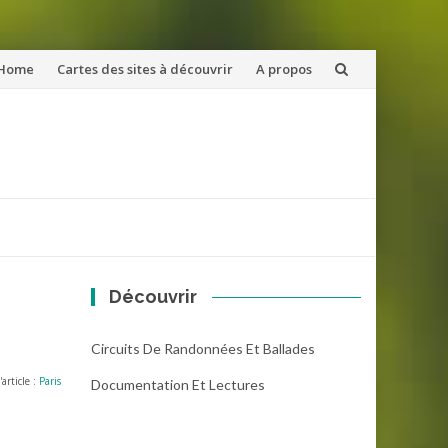
ler
Home
Cartes des sites à découvrir
A propos
u
ntenu
Découvrir
Circuits De Randonnées Et Ballades
'article :
Paris
Documentation Et Lectures