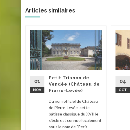
Articles similaires
rritz)
errains
iété de la
la villa
...
Petit Trianon de
01
04
Vendée (Château de
sque
,
NOV
Pierre-Levée)
OCT
la suite
Du nom officiel de Château
de Pierre-Levée, cette
bâtisse classique du XVIIIe
siècle est connue localement
sous le nom de "Petit...