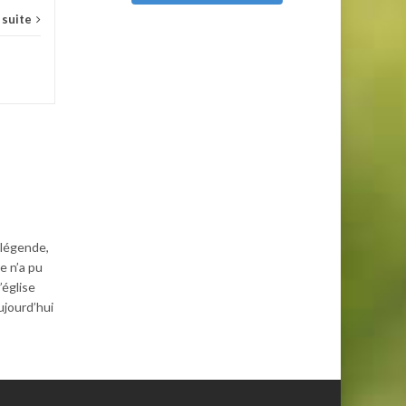
a suite
 légende,
e n’a pu
’église
ujourd’hui