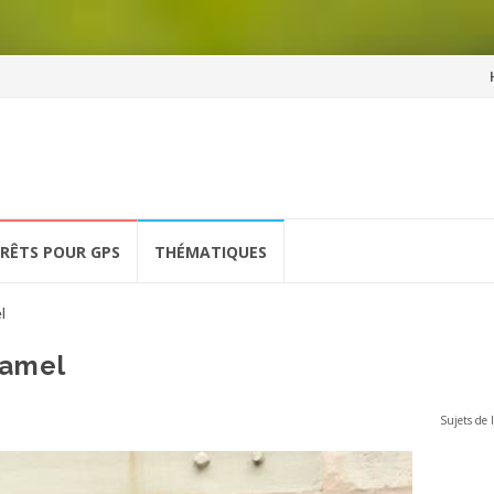
Al
a
co
ÉRÊTS POUR GPS
THÉMATIQUES
l
lamel
Sujets de l