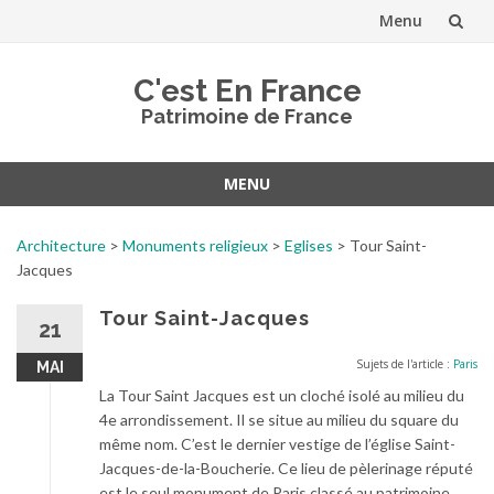
Menu
Aller
C'est En France
au
Patrimoine de France
contenu
MENU
Aller
au
Architecture
>
Monuments religieux
>
Eglises
>
Tour Saint-
contenu
Jacques
Tour Saint-Jacques
21
Sujets de l'article :
Paris
MAI
La Tour Saint Jacques est un cloché isolé au milieu du
4e arrondissement. Il se situe au milieu du square du
même nom. C’est le dernier vestige de l’église Saint-
Jacques-de-la-Boucherie. Ce lieu de pèlerinage réputé
est le seul monument de Paris classé au patrimoine