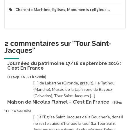
Charente Maritime
,
Eglises
,
Monuments religieux
...
2 commentaires sur “
Tour Saint-
Jacques
”
Journées du patrimoine 17/18 septembre 2016 :
C'est En France
(11 Sep ’16 - 21 h 52 min)
[…] de Labarthe (Gironde, gratuit), Ile Tatihou
(Manche), Musée de la tapisserie de Bayeux
(Calvados), Tour Saint-Jacques […]
Maison de Nicolas Flamel – C'est En France
(9 Sep
’17 - 16 h 36 min)
[…] à l’Eglise Saint-Jacques de la Boucherie, dont il
ne reste aujourd’hui que la tour (La Tour Saint
Jacques est une étape du chemin vers Saint-