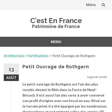
Menu
Aller
C'est En France
au
Patrimoine de France
contenu
MENU
Aller
au
Architecture
>
Fortifications
>
Petit Ouvrage de Rothgern
contenu
Petit Ouvrage de Rothgern
13
Sujets de l'article :
AOÛT
Le petit ouvrage de Rothgern est l’un des plus
reculés devant le Rhin dans la Feste de Neuf-
Brisach. Il est aussi l’un des rares à avoir conservé
son profil d’origine avec son fossé en eau. Situé sur
le terrain privé, il a été épargné par les nombreuses
destructions et notamment celles des années 30,