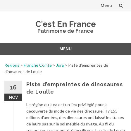
Menu
Aller
C'est En France
au
Patrimoine de France
contenu
MENU
Aller
au
Regions
>
Franche Comté
>
Jura
>
Piste d’empreintes de
contenu
dinosaures de Loulle
Piste d’empreintes de dinosaures
16
de Loulle
NOV
Le région du Jura est un lieu privilégié pour la
découverte du mode de vie des dinosaure. Il y 155
millions d’années, des dinosaures ont laissé les traces
de leurs pas sur le sol meuble du rivage. Au fil du
temps, ces traces ont été fossilisées. Le site de Loulle,