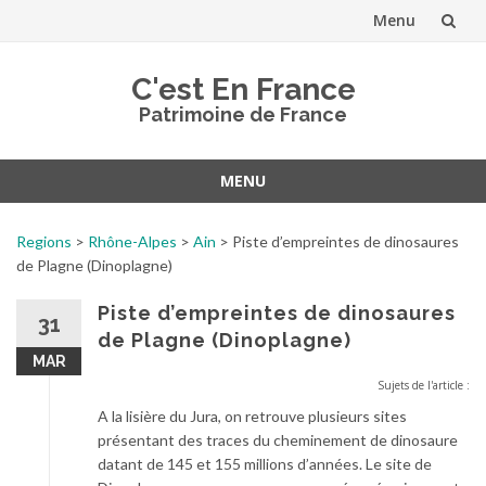
Menu
Aller
C'est En France
au
Patrimoine de France
contenu
MENU
Aller
au
Regions
>
Rhône-Alpes
>
Ain
>
Piste d’empreintes de dinosaures
contenu
de Plagne (Dinoplagne)
Piste d’empreintes de dinosaures
31
de Plagne (Dinoplagne)
MAR
Sujets de l'article :
A la lisière du Jura, on retrouve plusieurs sites
présentant des traces du cheminement de dinosaure
datant de 145 et 155 millions d’années. Le site de