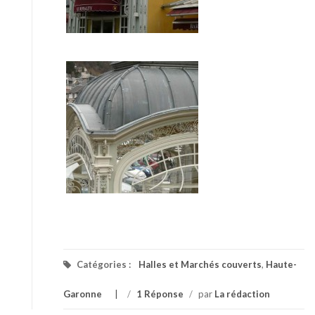
Catégories :
Halles et Marchés couverts
,
Haute-
Garonne
/
1 Réponse
/
par
La rédaction