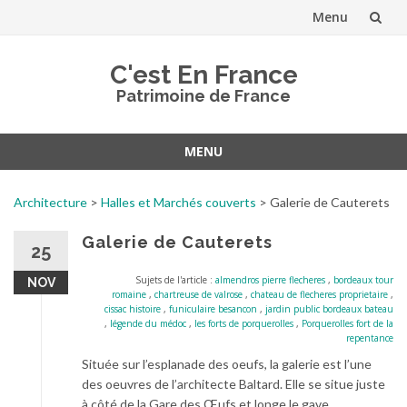
Menu
Aller
C'est En France
au
Patrimoine de France
contenu
MENU
Aller
au
Architecture
>
Halles et Marchés couverts
>
Galerie de Cauterets
contenu
Galerie de Cauterets
25
Sujets de l'article :
almendros pierre flecheres
,
bordeaux tour
NOV
romaine
,
chartreuse de valrose
,
chateau de flecheres proprietaire
,
cissac histoire
,
funiculaire besancon
,
jardin public bordeaux bateau
,
légende du médoc
,
les forts de porquerolles
,
Porquerolles fort de la
repentance
Située sur l’esplanade des oeufs, la galerie est l’une
des oeuvres de l’architecte Baltard. Elle se situe juste
à côté de la Gare des Œufs et longe le gave.