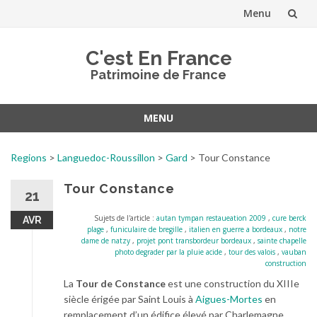
Menu
Aller
C'est En France
au
Patrimoine de France
contenu
MENU
Aller
au
Regions
>
Languedoc-Roussillon
>
Gard
>
Tour Constance
contenu
Tour Constance
21
Sujets de l'article :
autan tympan restaueation 2009
,
cure berck
AVR
plage
,
funiculaire de bregille
,
italien en guerre a bordeaux
,
notre
dame de natzy
,
projet pont transbordeur bordeaux
,
sainte chapelle
photo degrader par la pluie acide
,
tour des valois
,
vauban
construction
La
Tour de Constance
est une construction du XIIIe
siècle érigée par Saint Louis à
Aigues-Mortes
en
remplacement d’un édifice élevé par Charlemagne.