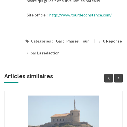
phare qui guidait et surveillait les bateaux.
Site officiel :
http://www.tourdeconstance.com/
Catégories :
Gard
,
Phares
,
Tour
/
0 Réponse
/
par
La rédaction
Articles similaires