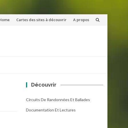
ler
Home
Cartes des sites à découvrir
A propos
u
ntenu
Découvrir
Circuits De Randonnées Et Ballades
Documentation Et Lectures