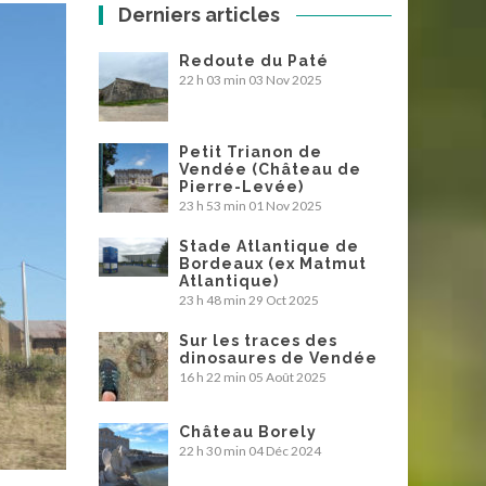
Derniers articles
Redoute du Paté
22 h 03 min
03 Nov 2025
Petit Trianon de
Vendée (Château de
Pierre-Levée)
23 h 53 min
01 Nov 2025
Stade Atlantique de
Bordeaux (ex Matmut
Atlantique)
23 h 48 min
29 Oct 2025
Sur les traces des
dinosaures de Vendée
16 h 22 min
05 Août 2025
Château Borely
22 h 30 min
04 Déc 2024