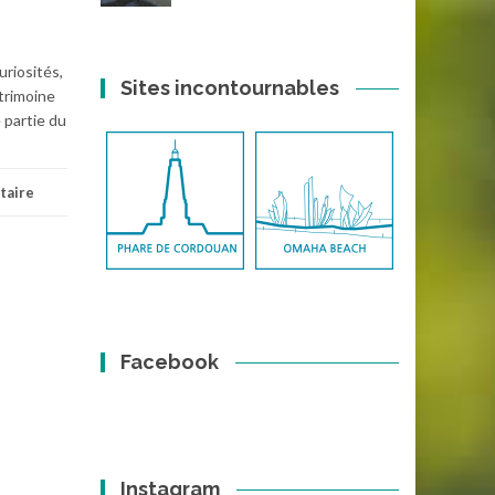
uriosités,
Sites incontournables
atrimoine
 partie du
taire
Facebook
Instagram