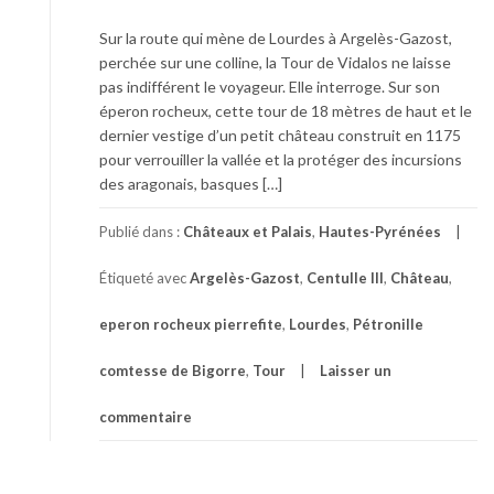
Sur la route qui mène de Lourdes à Argelès-Gazost,
perchée sur une colline, la Tour de Vidalos ne laisse
pas indifférent le voyageur. Elle interroge. Sur son
éperon rocheux, cette tour de 18 mètres de haut et le
dernier vestige d’un petit château construit en 1175
pour verrouiller la vallée et la protéger des incursions
des aragonais, basques […]
Publié dans :
Châteaux et Palais
,
Hautes-Pyrénées
Étiqueté avec
Argelès-Gazost
,
Centulle III
,
Château
,
eperon rocheux pierrefite
,
Lourdes
,
Pétronille
comtesse de Bigorre
,
Tour
Laisser un
commentaire