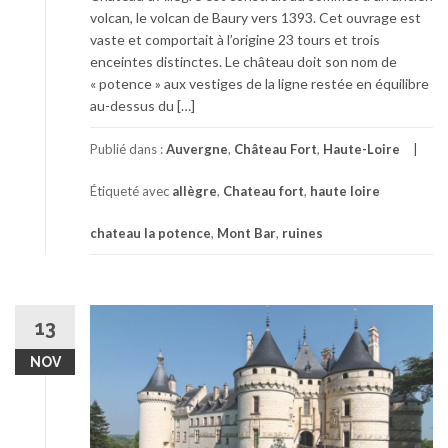
volcan, le volcan de Baury vers 1393. Cet ouvrage est
vaste et comportait à l’origine 23 tours et trois
enceintes distinctes. Le château doit son nom de
« potence » aux vestiges de la ligne restée en équilibre
au-dessus du […]
Publié dans :
Auvergne
,
Château Fort
,
Haute-Loire
Étiqueté avec
allègre
,
Chateau fort
,
haute loire
chateau la potence
,
Mont Bar
,
ruines
13
NOV