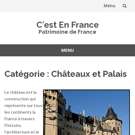
Menu
Aller
C'est En France
au
Patrimoine de France
contenu
MENU
Aller
au
Catégorie :
Châteaux et Palais
contenu
Le château est la
construction qui
représente sur tous
les continents la
France à travers
l’histoire,
l’architecture et le