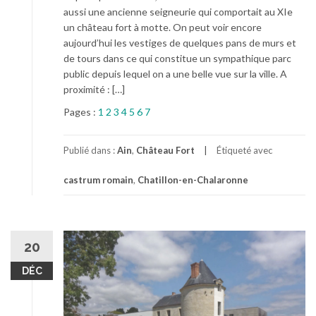
aussi une ancienne seigneurie qui comportait au XIe
un château fort à motte. On peut voir encore
aujourd’hui les vestiges de quelques pans de murs et
de tours dans ce qui constitue un sympathique parc
public depuis lequel on a une belle vue sur la ville. A
proximité : […]
Pages :
1
2
3
4
5
6
7
Publié dans :
Ain
,
Château Fort
Étiqueté avec
castrum romain
,
Chatillon-en-Chalaronne
20
DÉC